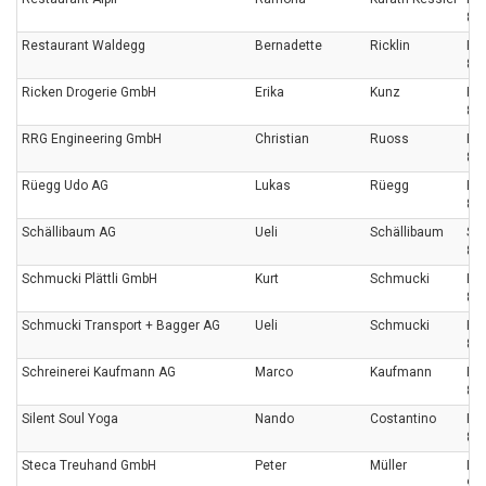
87
Restaurant Waldegg
Bernadette
Ricklin
Ri
873
Ricken Drogerie GmbH
Erika
Kunz
Ri
87
RRG Engineering GmbH
Christian
Ruoss
Rie
87
Rüegg Udo AG
Lukas
Rüegg
Ern
87
Schällibaum AG
Ueli
Schällibaum
Spe
873
Schmucki Plättli GmbH
Kurt
Schmucki
Eng
86
Schmucki Transport + Bagger AG
Ueli
Schmucki
Hof
87
Schreinerei Kaufmann AG
Marco
Kaufmann
Ern
87
Silent Soul Yoga
Nando
Costantino
Ri
87
Steca Treuhand GmbH
Peter
Müller
Lin
963