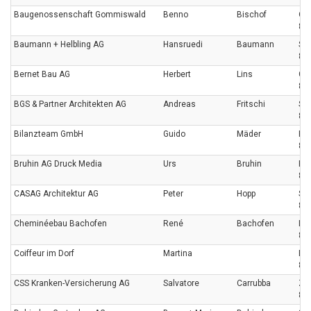
Baugenossenschaft Gommiswald
Benno
Bischof
Ot
873
Baumann + Helbling AG
Hansruedi
Baumann
Sc
87
Bernet Bau AG
Herbert
Lins
Ge
87
BGS & Partner Architekten AG
Andreas
Fritschi
Sc
86
Bilanzteam GmbH
Guido
Mäder
Ri
87
Bruhin AG Druck Media
Urs
Bruhin
Pfa
88
CASAG Architektur AG
Peter
Hopp
See
873
Cheminéebau Bachofen
René
Bachofen
Li
873
Coiffeur im Dorf
Martina
Ri
87
CSS Kranken-Versicherung AG
Salvatore
Carrubba
Zü
87