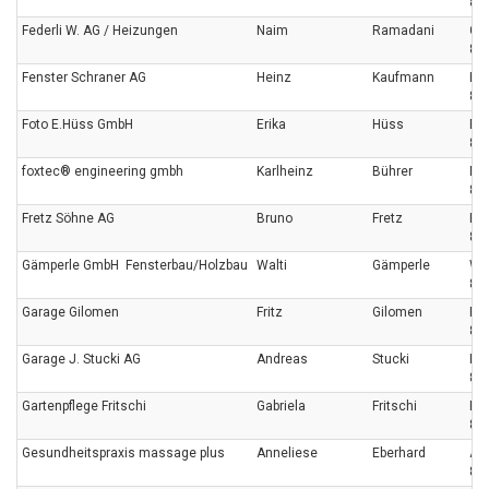
87
Federli W. AG / Heizungen
Naim
Ramadani
Ge
87
Fenster Schraner AG
Heinz
Kaufmann
Hil
86
Foto E.Hüss GmbH
Erika
Hüss
Ba
87
foxtec® engineering gmbh
Karlheinz
Bührer
Ne
87
Fretz Söhne AG
Bruno
Fretz
He
87
Gämperle GmbH Fensterbau/Holzbau
Walti
Gämperle
Wa
87
Garage Gilomen
Fritz
Gilomen
Ri
87
Garage J. Stucki AG
Andreas
Stucki
Han
87
Gartenpflege Fritschi
Gabriela
Fritschi
Ri
87
Gesundheitspraxis massage plus
Anneliese
Eberhard
Alt
872