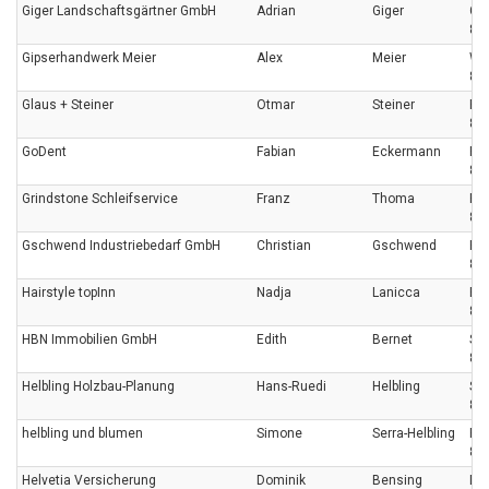
Giger Landschaftsgärtner GmbH
Adrian
Giger
Ge
87
Gipserhandwerk Meier
Alex
Meier
Wil
872
Glaus + Steiner
Otmar
Steiner
Ri
87
GoDent
Fabian
Eckermann
Ri
87
Grindstone Schleifservice
Franz
Thoma
Ri
87
Gschwend Industriebedarf GmbH
Christian
Gschwend
Hof
87
Hairstyle topInn
Nadja
Lanicca
Bir
87
HBN Immobilien GmbH
Edith
Bernet
So
87
Helbling Holzbau-Planung
Hans-Ruedi
Helbling
So
87
helbling und blumen
Simone
Serra-Helbling
Ri
87
Helvetia Versicherung
Dominik
Bensing
Dor