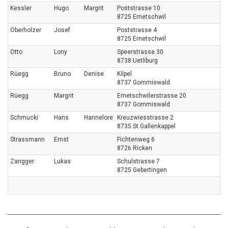
Kessler
Hugo
Margrit
Poststrasse 10
8725 Ernetschwil
Oberholzer
Josef
Poststrasse 4
8725 Ernetschwil
Otto
Lony
Speerstrasse 30
8738 Uetliburg
Rüegg
Bruno
Denise
Kilpel
8737 Gommiswald
Rüegg
Margrit
Ernetschwilerstrasse 20
8737 Gommiswald
Schmucki
Hans
Hannelore
Kreuzwiesstrasse 2
8735 St.Gallenkappel
Strassmann
Ernst
Fichtenweg 6
8726 Ricken
Zangger
Lukas
Schulstrasse 7
8725 Gebertingen