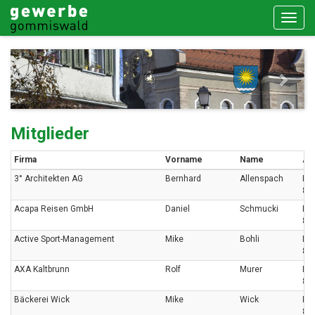
Naviga
öffne
Previous
Next
Mitglieder
Firma
Vorname
Name
Ad
3° Architekten AG
Bernhard
Allenspach
Hof
87
Acapa Reisen GmbH
Daniel
Schmucki
Bir
87
Active Sport-Management
Mike
Bohli
Ern
87
AXA Kaltbrunn
Rolf
Murer
Bir
87
Bäckerei Wick
Mike
Wick
Dor
87