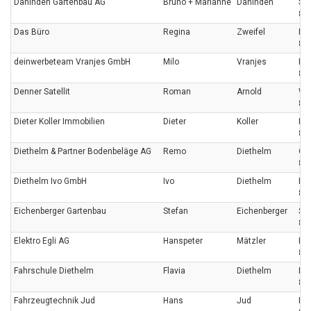
Dahinden Gartenbau AG
Bruno + Marianne
Dahinden
Spe
872
Das Büro
Regina
Zweifel
Bir
873
deinwerbeteam Vranjes GmbH
Milo
Vranjes
Rot
87
Denner Satellit
Roman
Arnold
Wa
87
Dieter Koller Immobilien
Dieter
Koller
Be
87
Diethelm & Partner Bodenbeläge AG
Remo
Diethelm
Obe
88
Diethelm Ivo GmbH
Ivo
Diethelm
Bla
87
Eichenberger Gartenbau
Stefan
Eichenberger
Sc
87
Elektro Egli AG
Hanspeter
Mätzler
Ri
87
Fahrschule Diethelm
Flavia
Diethelm
Li
873
Fahrzeugtechnik Jud
Hans
Jud
Hof