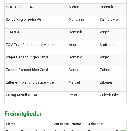
STR Treuhand AG
Stefan
Rüdisüli
Bir
87
Swiss Regiomedia AG
Marianne
Stillhart-Frei
Po
963
TEMBI AG
Dominik
Wiget
Ri
87
TCM Trat. Chinesische Medizin
Andrea
Stutterich
So
87
Wiget Bedachungen GmbH
Dominic
Wiget
Lin
873
Zahner Comestibles GmbH
Berhard
Zahner
Ho
87
Ziltener Holz- und Bauservice
Marcel
Ziltener
So
87
Zubag Metallbau AG
Peter
Zuberbühler
Hof
87
Freimitglieder
Firma
Vorname
Name
Adresse